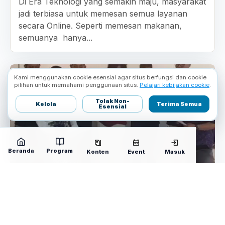
Di Era Teknologi yang semakin maju, masyarakat
jadi terbiasa untuk memesan semua layanan
secara Online. Seperti memesan makanan,
semuanya hanya...
Kami menggunakan cookie esensial agar situs berfungsi dan cookie
pilihan untuk memahami penggunaan situs.
Pelajari kebijakan cookie
.
Tolak Non-
Kelola
Terima Semua
Esensial
Beranda
Program
Konten
Event
Masuk
Deklarasi Prommunity di Surabaya
Sebagai Tonggak Awal Ikrar Para
Member Prommunity