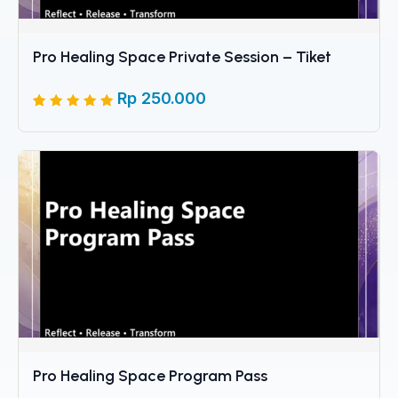
Pro Healing Space Private Session – Tiket
Rp
250.000
Peringkat
5
5
dari 5
berdasarkan
penilaian
pelanggan
Pro Healing Space Program Pass