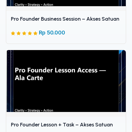
Pro Founder Business Session – Akses Satuan
Rp
50.000
Peringkat
5
5
dari 5
berdasarkan
penilaian
pelanggan
Pro Founder Lesson + Task – Akses Satuan