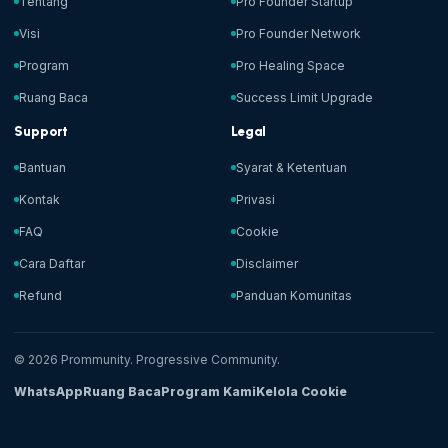
Tentang
Pro Founder Startup
Visi
Pro Founder Network
Program
Pro Healing Space
Ruang Baca
Success Limit Upgrade
Support
Legal
Bantuan
Syarat & Ketentuan
Kontak
Privasi
FAQ
Cookie
Cara Daftar
Disclaimer
Refund
Panduan Komunitas
© 2026 Prommunity. Progressive Community.
WhatsApp
Ruang Baca
Program Kami
Kelola Cookie