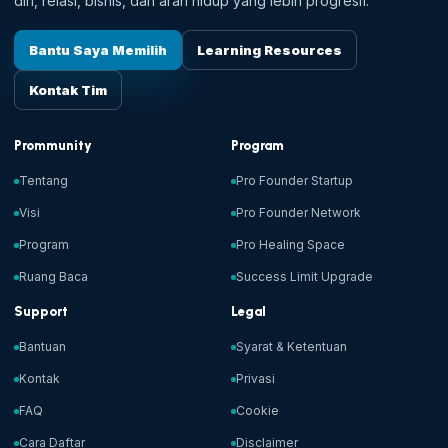
diri, relasi, bisnis, dan arah hidup yang lebih progresif.
Bantu Saya Memilih
Learning Resources
Kontak Tim
Prommunity
Program
Tentang
Pro Founder Startup
Visi
Pro Founder Network
Program
Pro Healing Space
Ruang Baca
Success Limit Upgrade
Support
Legal
Bantuan
Syarat & Ketentuan
Kontak
Privasi
FAQ
Cookie
Cara Daftar
Disclaimer