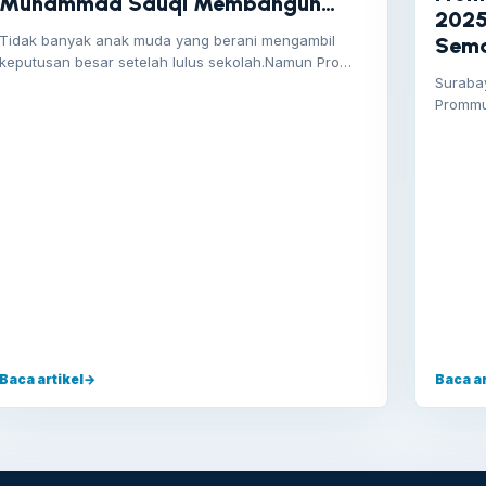
Muhammad Sauqi Membangun
2025
Bisnis Parfum di Usia 19 Tahun
Tidak banyak anak muda yang berani mengambil
Sema
keputusan besar setelah lulus sekolah.Namun Pro
Gene
Suraba
Muhammad Sauqi,…
Prommu
tahuna
Baca artikel
→
Baca ar