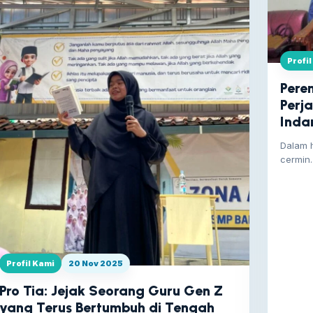
Profi
Pere
Perj
Inda
Dalam 
cermin.
tetapi…
Profil Kami
20 Nov 2025
Pro Tia: Jejak Seorang Guru Gen Z
yang Terus Bertumbuh di Tengah