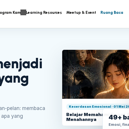
rogram Kami
Learning Resources
Meetup & Event
Ruang Baca
menjadi
 yang
Kecerdasan Emosional · 01 Mei 
lan-pelan: membaca
Belajar Memahami Emosi, 
t apa yang
49+ b
Menahannya
Emosi, fina