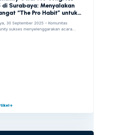
 di Surabaya: Menyalakan
ngat “The Pro Habit” untuk
rasi Emas
ya, 30 September 2025 – Komunitas
nity sukses menyelenggarakan acara
n bertajuk The Pro Congress…
tikel
→