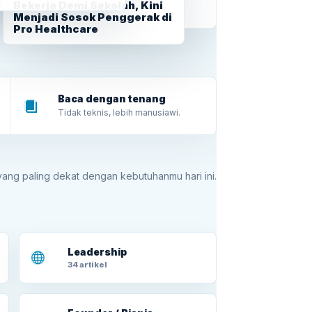
Ibu yang Bertumbuh
Bekerja Demi Sekolah, Kini
Bersama Kehidupan
Menjadi Sosok Penggerak di
Pro Healthcare
Baca dengan tenang
Tidak teknis, lebih manusiawi.
 yang paling dekat dengan kebutuhanmu hari ini.
Leadership
34 artikel