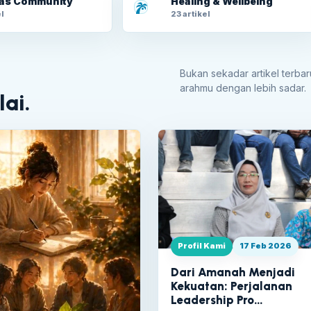
tas Community
Healing & Wellbeing
l
23 artikel
Bukan sekadar artikel terbar
arahmu dengan lebih sadar.
lai.
Profil Kami
17 Feb 2026
Dari Amanah Menjadi
Kekuatan: Perjalanan
Leadership Pro