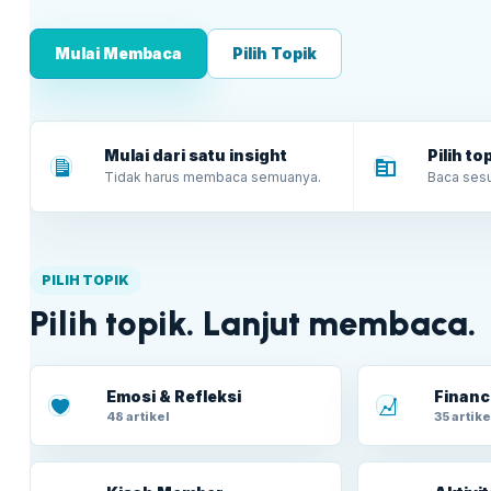
Mulai Membaca
Pilih Topik
Mulai dari satu insight
Pilih t
Tidak harus membaca semuanya.
Baca sesu
PILIH TOPIK
Pilih topik. Lanjut membaca.
Emosi & Refleksi
Financ
48 artikel
35 artike