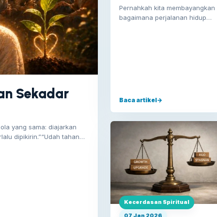
Suhartiningsih, Seorang
Pernahkah kita membayangkan
Ibu yang Bertumbuh
bagaimana perjalanan hidup
Bersama Kehidupan
seseorang—yang tampak
sederhana di permukaan—
sebenarnya menyimpan lapisan
kekuatan yang…
an Sekadar
Baca artikel
→
pola yang sama: diajarkan
alu dipikirin.”“Udah tahan
Kecerdasan Spiritual
07 Jan 2026