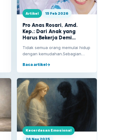
Artikel
15 Feb 2026
Pro Anas Rosari, Amd.
Kep.: Dari Anak yang
Harus Bekerja Demi
Sekolah, Kini Menjadi
Tidak semua orang memulai hidup
Sosok Penggerak di Pro
dengan kemudahan.Sebagian
Healthcare
harus memulai dengan
Baca artikel
→
perjuangan—bahkan sejak usia
yang sangat…
Kecerdasan Emosional
26 Nov 2025