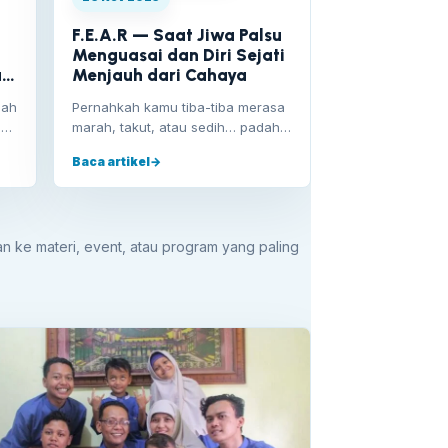
F.E.A.R — Saat Jiwa Palsu
Menguasai dan Diri Sejati
lu
Menjauh dari Cahaya
lah
Pernahkah kamu tiba-tiba merasa
au
marah, takut, atau sedih… padahal
sebenarnya tidak terjadi apa-apa?
Baca artikel
→
Baru ditinggal…
tkan ke materi, event, atau program yang paling