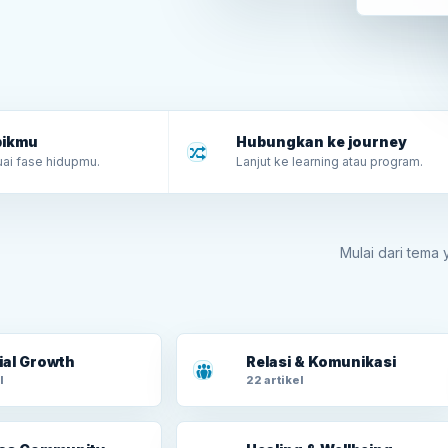
opikmu
Hubungkan ke journey
ai fase hidupmu.
Lanjut ke learning atau program.
Mulai dari tema
ial Growth
Relasi & Komunikasi
l
22 artikel