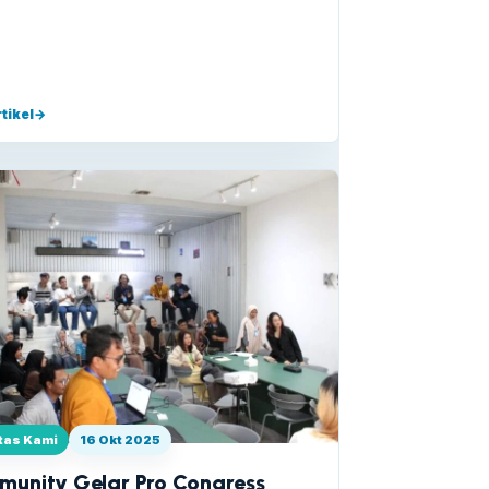
tikel
→
itas Kami
16 Okt 2025
munity Gelar Pro Congress