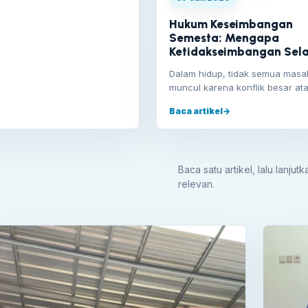
Hukum Keseimbangan
Semesta: Mengapa
Ketidakseimbangan Sela
Mencari Jalan Keluar
Dalam hidup, tidak semua masa
muncul karena konflik besar at
kesalahan fatal.Sebagian justru
Baca artikel
→
lahir dari…
Baca satu artikel, lalu lanju
relevan.