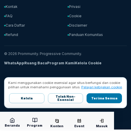
Kontak
Privasi
FAQ
Cookie
Cara Daftar
Disclaimer
Refund
Panduan Komunitas
© 2026 Prommunity. Progressive Community.
WhatsApp
Ruang Baca
Program Kami
Kelola Cookie
Kami menggunakan cookie esensial agar situs berfungsi dan cookie
pilihan untuk memahami penggunaan situs.
Pelajari kebijakan cookie
.
Tolak Non-
Kelola
Terima Semua
Esensial
Beranda
Program
Konten
Event
Masuk