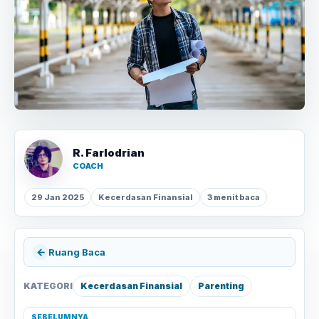
R. Farlodrian
COACH
29 Jan 2025
Kecerdasan Finansial
3 menit baca
←
Ruang Baca
KATEGORI
Kecerdasan Finansial
Parenting
SEBELUMNYA