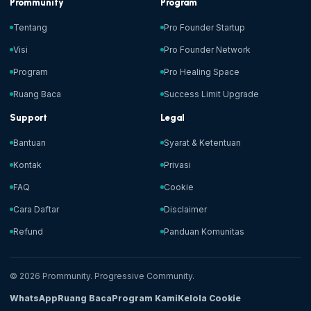
Prommunity
Program
Tentang
Pro Founder Startup
Visi
Pro Founder Network
Program
Pro Healing Space
Ruang Baca
Success Limit Upgrade
Support
Legal
Bantuan
Syarat & Ketentuan
Kontak
Privasi
FAQ
Cookie
Cara Daftar
Disclaimer
Refund
Panduan Komunitas
© 2026 Prommunity. Progressive Community.
WhatsApp
Ruang Baca
Program Kami
Kelola Cookie