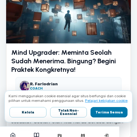
Mind Upgrader: Meminta Seolah
Sudah Menerima. Bingung? Begini
Praktek Kongkretnya!
R. Farlodrian
COACH
Kami menggunakan cookie esensial agar situs berfungsi dan cookie
Feb 4, 2025
Kecerdasan Emosional
pilihan untuk memahami penggunaan situs.
Pelajari kebijakan cookie
.
Meminta Seolah Sudah Menerima Pernahkah
Tolak Non-
Kelola
Terima Semua
kamu merasa bingung saat berdoa atau meminta
Esensial
sesuatu? Seolah-olah kita harus berdoa dengan
keyakinan bahwa...