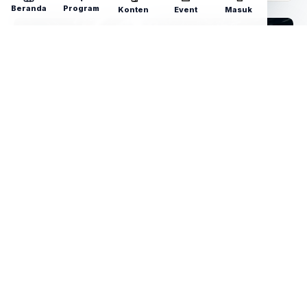
Beranda
Program
Konten
Event
Masuk
Relativitas Waktu: Masa Lalu, Saat
Ini, dan Masa Depan Sedang Terjadi
SEKARANG!
R. Farlodrian
COACH
Feb 4, 2025
Kecerdasan Emosional
Dalam kehidupan sehari-hari, kita sering terjebak