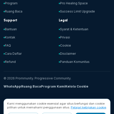
Program
Pro Healing Space
Ruang Baca
Success Limit Upgrade
Support
Legal
Bantuan
Syarat & Ketentuan
Kontak
Privasi
FAQ
Cookie
Cara Daftar
Disclaimer
Refund
Panduan Komunitas
© 2026 Prommunity. Progressive Community.
WhatsApp
Ruang Baca
Program Kami
Kelola Cookie
Kami menggunakan cookie esensial agar situs berfungsi dan cookie
pilihan untuk memahami penggunaan situs.
Pelajari kebijakan cookie
.