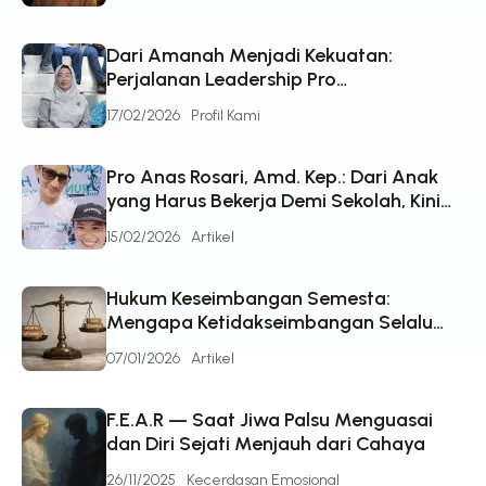
Dari Amanah Menjadi Kekuatan:
Perjalanan Leadership Pro
Suhartiningsih, Seorang Ibu yang
17/02/2026
Profil Kami
Bertumbuh Bersama Kehidupan
Pro Anas Rosari, Amd. Kep.: Dari Anak
yang Harus Bekerja Demi Sekolah, Kini
Menjadi Sosok Penggerak di Pro
15/02/2026
Artikel
Healthcare
Hukum Keseimbangan Semesta:
Mengapa Ketidakseimbangan Selalu
Mencari Jalan Keluar
07/01/2026
Artikel
F.E.A.R — Saat Jiwa Palsu Menguasai
dan Diri Sejati Menjauh dari Cahaya
26/11/2025
Kecerdasan Emosional