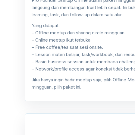
Pro Founder Startup Offline adalah paket mingguan
langsung dan membangun trust lebih cepat. Ini buk
learning, task, dan follow-up dalam satu alur.
Yang didapat:
– Offline meetup dan sharing circle mingguan.
– Online meetup ikut terbuka.
– Free coffee/tea saat sesi onsite.
– Lesson materi belajar, task/workbook, dan res
– Basic business session untuk membaca challeng
– Network/profile access agar koneksi tidak berhe
Jika hanya ingin hadir meetup saja, pilih Offline M
mingguan, pilih paket ini.