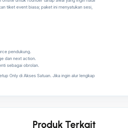
 onsite untuk founder tahap awal yang ingin hadir
an tiket event biasa; paket ini menyatukan sesi,
ource pendukung.
e dan next action.
nti sebagai obrolan.
eetup Only di Akses Satuan. Jika ingin alur lengkap
Produk Terkait