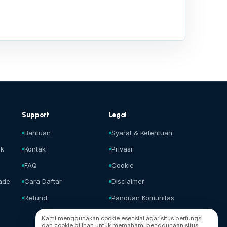
Support
Legal
p
Bantuan
Syarat & Ketentuan
rk
Kontak
Privasi
FAQ
Cookie
ade
Cara Daftar
Disclaimer
Refund
Panduan Komunitas
Kami menggunakan cookie esensial agar situs berfungsi
dan cookie pilihan untuk memahami penggunaan situs.