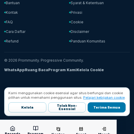
Bantuan
Syarat & Ketentuan
Kontak
Privasi
FAQ
Cookie
Cara Daftar
Disclaimer
Refund
Panduan Komunitas
© 2026 Prommunity. Progressive Community.
WhatsApp
Ruang Baca
Program Kami
Kelola Cookie
Kami menggunakan cookie esensial agar situs berfungsi dan cookie
pilihan untuk memahami penggunaan situs.
Pelajari kebijakan cookie
.
Tolak Non-
Kelola
Terima Semua
Esensial
Beranda
Program