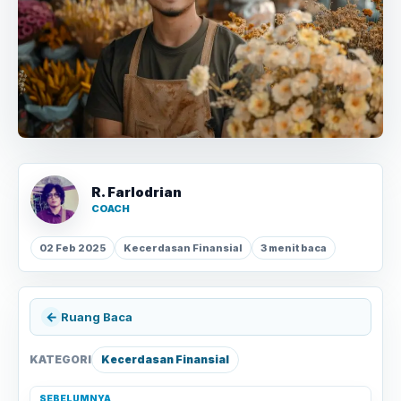
R. Farlodrian
COACH
02 Feb 2025
Kecerdasan Finansial
3 menit baca
←
Ruang Baca
KATEGORI
Kecerdasan Finansial
SEBELUMNYA