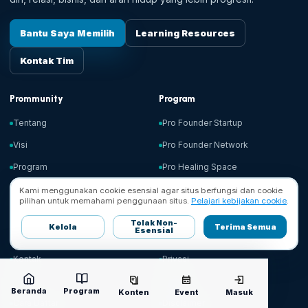
Bantu Saya Memilih
Learning Resources
Kontak Tim
Prommunity
Program
Tentang
Pro Founder Startup
Visi
Pro Founder Network
Program
Pro Healing Space
Ruang Baca
Success Limit Upgrade
Kami menggunakan cookie esensial agar situs berfungsi dan cookie
pilihan untuk memahami penggunaan situs.
Pelajari kebijakan cookie
.
Support
Legal
Tolak Non-
Kelola
Terima Semua
Esensial
Bantuan
Syarat & Ketentuan
Kontak
Privasi
FAQ
Cookie
Beranda
Program
Konten
Event
Masuk
Cara Daftar
Disclaimer