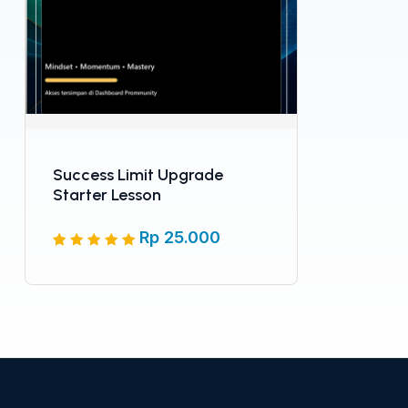
Success Limit Upgrade
Starter Lesson
Rp
25.000
Peringkat
5
5
dari 5
berdasarkan
penilaian
pelanggan