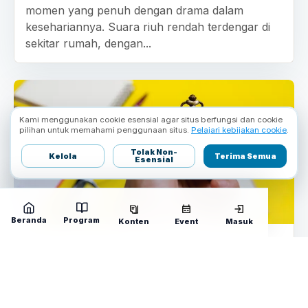
momen yang penuh dengan drama dalam
kesehariannya. Suara riuh rendah terdengar di
sekitar rumah, dengan...
Kami menggunakan cookie esensial agar situs berfungsi dan cookie
pilihan untuk memahami penggunaan situs.
Pelajari kebijakan cookie
.
Tolak Non-
Kelola
Terima Semua
Esensial
Beranda
Program
Konten
Event
Masuk
Manajemen Waktu: Kunci
Produktivitas dan Ketenangan Hidup
R. Farlodrian
COACH