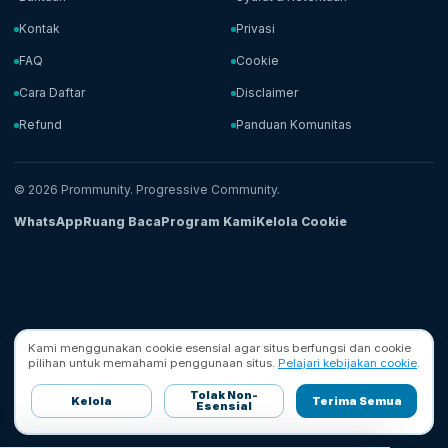
Kontak
Privasi
FAQ
Cookie
Cara Daftar
Disclaimer
Refund
Panduan Komunitas
© 2026 Prommunity. Progressive Community.
WhatsApp
Ruang Baca
Program Kami
Kelola Cookie
Kami menggunakan cookie esensial agar situs berfungsi dan cookie
pilihan untuk memahami penggunaan situs.
Pelajari kebijakan cookie
.
Tolak Non-
Kelola
Terima Semua
Esensial