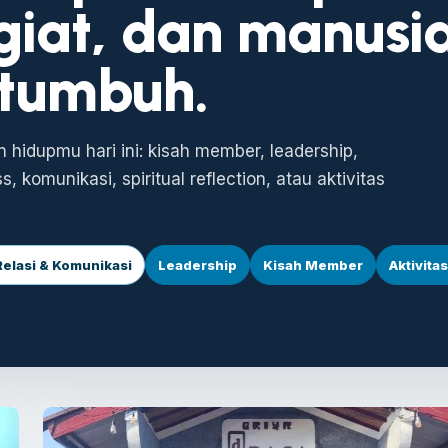
egiat, dan manusi
tumbuh.
n hidupmu hari ini: kisah member, leadership,
 komunikasi, spiritual reflection, atau aktivitas
Relasi & Komunikasi
Leadership
Kisah Member
Aktivita