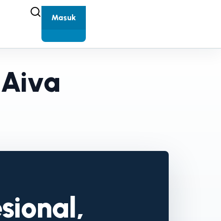
Masuk
 Aiva
sional,