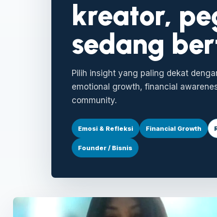
kreator, p
sedang ber
Pilih insight yang paling dekat denga
emotional growth, financial awareness,
community.
Emosi & Refleksi
Financial Growth
Founder / Bisnis