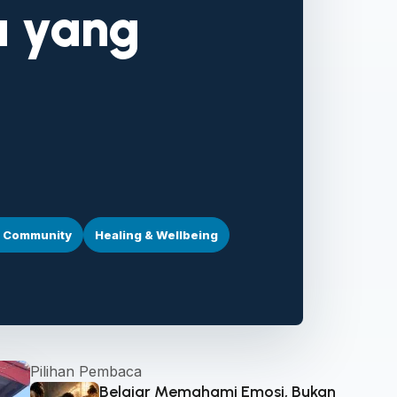
a yang
s Community
Healing & Wellbeing
Pilihan Pembaca
Belajar Memahami Emosi, Bukan