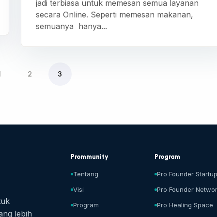
jadi terbiasa untuk memesan semua layanan
secara Online. Seperti memesan makanan,
semuanya hanya...
1
2
3
Prommunity
Program
Tentang
Pro Founder Startu
Visi
Pro Founder Netwo
tuk
Program
Pro Healing Space
ang lebih