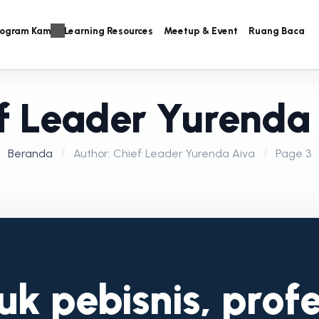
rogram Kami
Learning Resources
Meetup & Event
Ruang Baca
f Leader Yurenda
Beranda
Author: Chief Leader Yurenda Aiva
Page 3
k pebisnis, profe