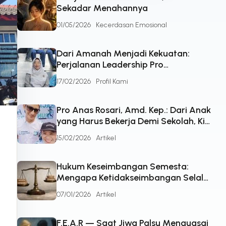
Sekadar Menahannya
01/05/2026
Kecerdasan Emosional
Dari Amanah Menjadi Kekuatan:
Perjalanan Leadership Pro
Suhartiningsih, Seorang Ibu yang
17/02/2026
Profil Kami
Bertumbuh Bersama Kehidupan
Pro Anas Rosari, Amd. Kep.: Dari Anak
yang Harus Bekerja Demi Sekolah, Kini
Menjadi Sosok Penggerak di Pro
15/02/2026
Artikel
Healthcare
Hukum Keseimbangan Semesta:
Mengapa Ketidakseimbangan Selalu
Mencari Jalan Keluar
07/01/2026
Artikel
F.E.A.R — Saat Jiwa Palsu Menguasai