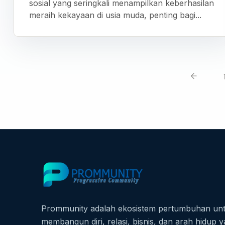
sosial yang seringkali menampilkan keberhasilan
meraih kekayaan di usia muda, penting bagi...
Prommunity adalah ekosistem pertumbuhan un
membangun diri, relasi, bisnis, dan arah hidup y