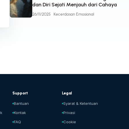
dan Diri Sejati Menjauh dari Cahaya
26/11/2025
Kecerdasan Emosional
Support
Legal
p
Bantuan
Syarat & Ketentuan
rk
Kontak
Privasi
FAQ
Cookie