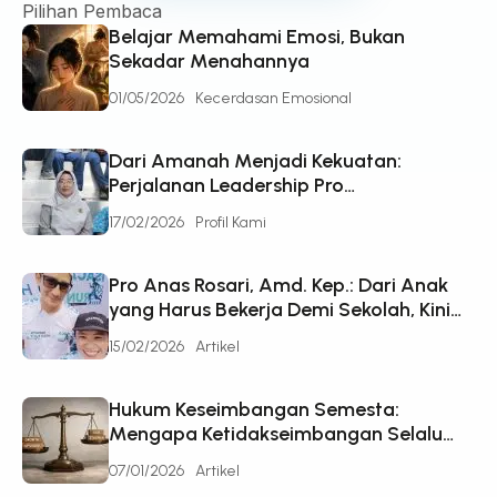
Pilihan Pembaca
Belajar Memahami Emosi, Bukan
Sekadar Menahannya
01/05/2026
Kecerdasan Emosional
Dari Amanah Menjadi Kekuatan:
Perjalanan Leadership Pro
Suhartiningsih, Seorang Ibu yang
17/02/2026
Profil Kami
Bertumbuh Bersama Kehidupan
Pro Anas Rosari, Amd. Kep.: Dari Anak
yang Harus Bekerja Demi Sekolah, Kini
Menjadi Sosok Penggerak di Pro
15/02/2026
Artikel
Healthcare
Hukum Keseimbangan Semesta:
Mengapa Ketidakseimbangan Selalu
Mencari Jalan Keluar
07/01/2026
Artikel